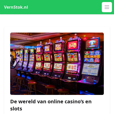
VernStok.nl
Op
De wereld van online casino’s en
slots